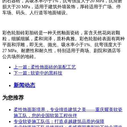
的石器砖，其吸水率小于1%，抗弯强度大于20 MPa，抗滑磨
损大于20 MPa，适用于建筑外墙装饰，厚砖适用于广场、停
车场、码头、人行道等地面铺设。
彩色轮胎砖彩胎砖是一种天然釉面瓷砖，富含天然花岗岩颗
粒，细腻细腻，柔和润泽，质朴典雅。彩色轮胎砖表面有两种
平面和浮雕，即无光、抛光、吸水率小于1%、抗弯强度大于
27 MPa、耐磨性和耐久性，特别适用于商场、剧院和酒店等
公共场所的地砖。
上一篇
: 柔性饰面砖的装配工艺
下一篇
: 软瓷中的黑科技
新闻动态
为您推荐
柔性饰面新境界，专业缔造建筑之美——重庆耀美软瓷
施工队，您的全国软装工程伙伴
专业软瓷施工队伍：打造卓越建筑品质的保障