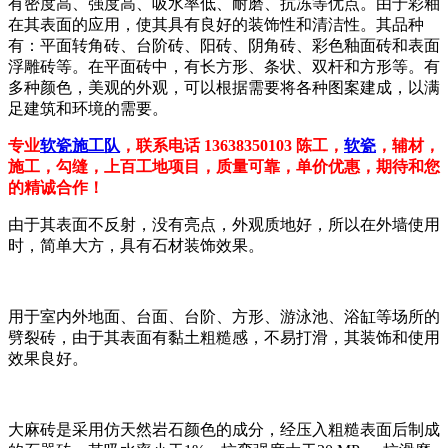
有密度高、强度高、吸水率低、耐磨、抗冻等优点。由于彩釉
在其表面的应用，使其具有良好的装饰性和清洁性。其品种
有：平面转角砖、台阶砖、阳砖、阴角砖、彩色釉面砖和表面
浮雕砖等。在平面砖中，有长方形、条状、双杆和方形等。有
多种颜色，美观的外观，可以根据需要将各种图案建成，以满
足建筑和环境的需要。
专业
软瓷施工队
，联系电话 13638350103 陈工，
软瓷
，辅材，
施工，勾缝，上百工地项目，质量可靠，单价优惠，期待和您
的精诚合作！
由于其表面不反射，没有亮点，外观质地好，所以在外墙使用
时，简单大方，具有石材装饰效果。
用于室内外地面、台面、台阶、方形、游泳池、浴缸等场所的
劈裂砖，由于其表面有黏土粗糙感，不易打滑，其装饰和使用
效果良好。
大麻砖是采用仿天然岩石颜色的成分，经压入粗糙表面后制成