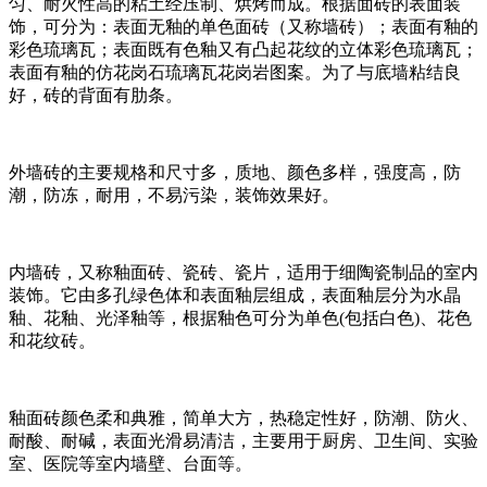
匀、耐火性高的粘土经压制、烘烤而成。根据面砖的表面装
饰，可分为：表面无釉的单色面砖（又称墙砖）；表面有釉的
彩色琉璃瓦；表面既有色釉又有凸起花纹的立体彩色琉璃瓦；
表面有釉的仿花岗石琉璃瓦花岗岩图案。为了与底墙粘结良
好，砖的背面有肋条。
外墙砖的主要规格和尺寸多，质地、颜色多样，强度高，防
潮，防冻，耐用，不易污染，装饰效果好。
内墙砖，又称釉面砖、瓷砖、瓷片，适用于细陶瓷制品的室内
装饰。它由多孔绿色体和表面釉层组成，表面釉层分为水晶
釉、花釉、光泽釉等，根据釉色可分为单色(包括白色)、花色
和花纹砖。
釉面砖颜色柔和典雅，简单大方，热稳定性好，防潮、防火、
耐酸、耐碱，表面光滑易清洁，主要用于厨房、卫生间、实验
室、医院等室内墙壁、台面等。